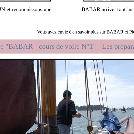
UN et reconnaissons une
BABAR arrive, tout juste 
.
Vous avez envie d'en savoir plus sur BABAR et Pie
ie "BABAR - cours de voile N°1" - Les prépara