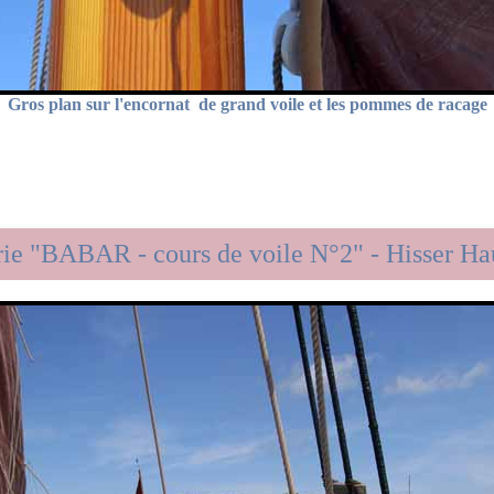
Gros plan sur l'encornat de grand voile et les pommes de racage
rie "BABAR - cours de voile N°2" - Hisser Hau