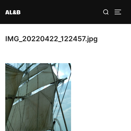
Aller
Rechercher :
AL&B
au
PERM
contenu
IMG_20220422_122457.jpg