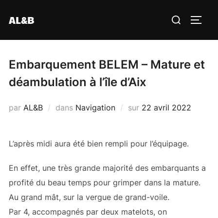
Aller
Rechercher :
AL&B
au
PERM
contenu
Embarquement BELEM – Mature et
déambulation à l’île d’Aix
Publié
par
AL&B
dans
Navigation
sur
22 avril 2022
le
L’après midi aura été bien rempli pour l’équipage.
En effet, une très grande majorité des embarquants a
profité du beau temps pour grimper dans la mature.
Au grand mât, sur la vergue de grand-voile.
Par 4, accompagnés par deux matelots, on