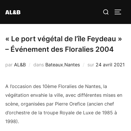
Aller
Rechercher :
AL&B
au
PERM
contenu
« Le port végétal de l’île Feydeau »
– Événement des Floralies 2004
Publié
par
AL&B
dans
Bateaux
,
Nantes
sur
24 avril 2021
le
A l’occasion des 10ème Floralies de Nantes, la
végétation envahie la ville, avec différentes mises en
scène, organisées par Pierre Orefice (ancien chef
d’orchestre de la troupe Royale de Luxe de 1985 à
1998).