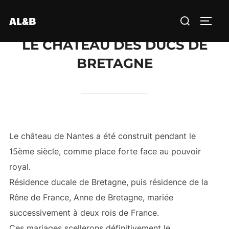
Aller
Rechercher :
AL&B
au
PERM
contenu
LE CHÂTEAU DES DUCS DE
BRETAGNE
Le château de Nantes a été construit pendant le
15ème siècle, comme place forte face au pouvoir
royal.
Résidence ducale de Bretagne, puis résidence de la
Rêne de France, Anne de Bretagne, mariée
successivement à deux rois de France.
Ces mariages scellerons définitivement le