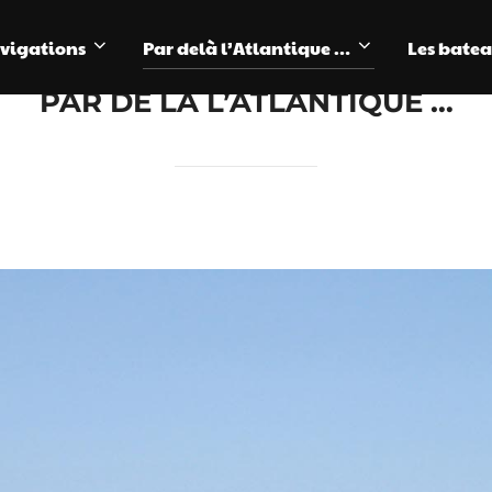
avigations
Par delà l’Atlantique …
Les bate
PAR DE LÀ L’ATLANTIQUE …