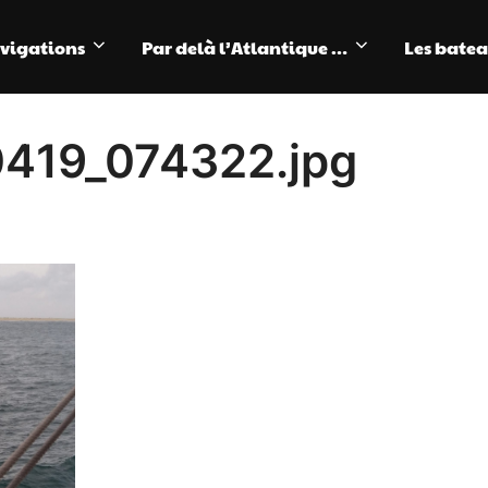
avigations
Par delà l’Atlantique …
Les bate
419_074322.jpg