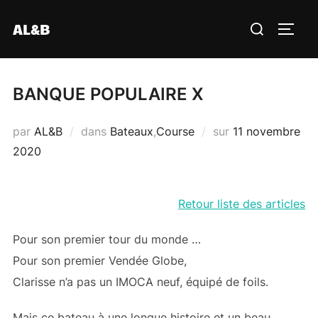
Aller
Rechercher :
AL&B
au
PERM
contenu
BANQUE POPULAIRE X
Publié
par
AL&B
dans
Bateaux
,
Course
sur
11 novembre
le
2020
Retour liste des articles
Pour son premier tour du monde …
Pour son premier Vendée Globe,
Clarisse n’a pas un IMOCA neuf, équipé de foils.
Mais ce bateau à une longue histoire et un beau