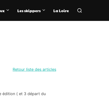
Rechercher :
aux
Les skippers
La Loire
Retour liste des articles
 édition ( et 3 départ du