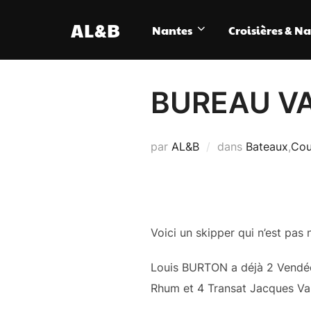
Aller
AL&B
au
Nantes
Croisières & N
contenu
BUREAU VA
par
AL&B
dans
Bateaux
,
Cou
Voici un skipper qui n’est pas
Louis BURTON a déjà 2 Vendée G
Rhum et 4 Transat Jacques Va