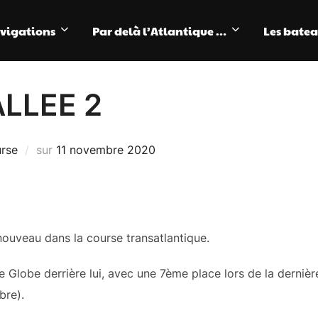
avigations
Par delà l’Atlantique …
Les bate
LLEE 2
Publié
rse
sur
11 novembre 2020
le
 nouveau dans la course transatlantique.
lobe derrière lui, avec une 7ème place lors de la dernière
bre).