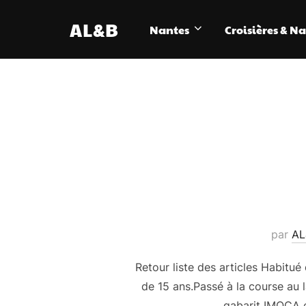
Aller
AL&B
au
Nantes
Croisières & N
contenu
par
AL
Retour liste des articles Habitu
de 15 ans.Passé à la course au 
gabarit IMOCA e