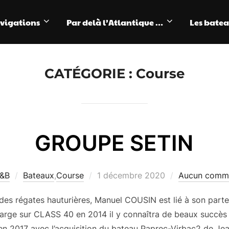
avigations
Par delà l’Atlantique …
Les bate
CATÉGORIE :
Course
GROUPE SETIN
Publié
&B
Bateaux
,
Course
1 décembre 2020
Aucun comme
le
é des régates hauturières, Manuel COUSIN est lié à son pa
large sur CLASS 40 en 2014 il y connaîtra de beaux succès j
n 2017 avec l’acquisition du bateau Paprec-Virbac2 de Jea