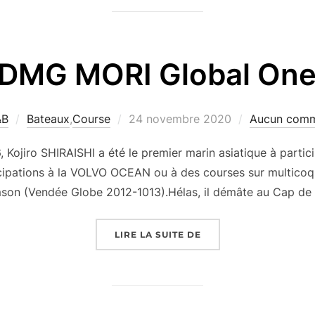
DMG MORI Global On
Publié
&B
Bateaux
,
Course
24 novembre 2020
Aucun comm
le
6, Kojiro SHIRAISHI a été le premier marin asiatique à parti
cipations à la VOLVO OCEAN ou à des courses sur multicoque
mson (Vendée Globe 2012-1013).Hélas, il démâte au Cap de
« DMG MORI GLOBAL O
LIRE LA SUITE DE