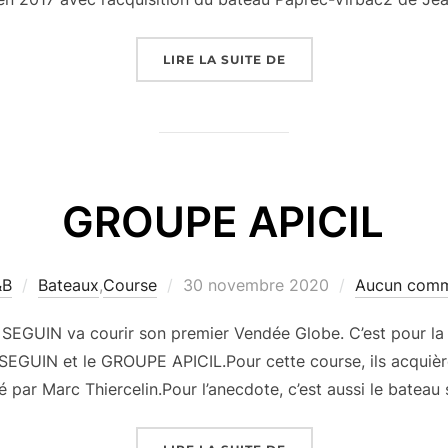
« GROUPE SETIN »
LIRE LA SUITE DE
GROUPE APICIL
Publié
&B
Bateaux
,
Course
30 novembre 2020
Aucun comm
le
n SEGUIN va courir son premier Vendée Globe. C’est pour 
 SEGUIN et le GROUPE APICIL.Pour cette course, ils acquièr
 par Marc Thiercelin.Pour l’anecdote, c’est aussi le bateau