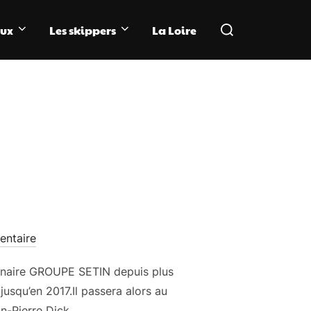
Rechercher :
aux
Les skippers
La Loire
ntaire
rtenaire GROUPE SETIN depuis plus
usqu’en 2017.Il passera alors au
n-Pierre Dick. …