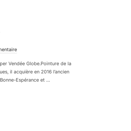
e
entaire
ciper Vendée Globe.Pointure de la
s, il acquière en 2016 l’ancien
 Bonne-Espérance et …
NE »