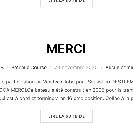
« GROUPE APICIL »
LIRE LA SUITE DE
MERCI
Publié
&B
Bateaux
,
Course
28 novembre 2020
Aucun comm
le
onde participation au Vendée Globe pour Sébastien DESTREMA
’IMOCA MERCI.Ce bateau a été construit en 2005 pour la tran
 est à bord et terminera en 16 ème position. Collée à la
« MERCI »
LIRE LA SUITE DE