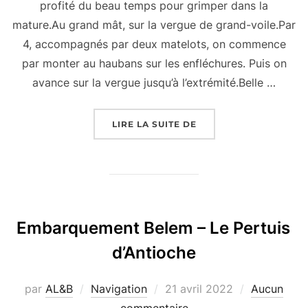
profité du beau temps pour grimper dans la
mature.Au grand mât, sur la vergue de grand-voile.Par
4, accompagnés par deux matelots, on commence
par monter au haubans sur les enfléchures. Puis on
avance sur la vergue jusqu’à l’extrémité.Belle …
« EMBARQUEMENT BELE
LIRE LA SUITE DE
Embarquement Belem – Le Pertuis
d’Antioche
Publié
par
AL&B
Navigation
21 avril 2022
Aucun
le
commentaire