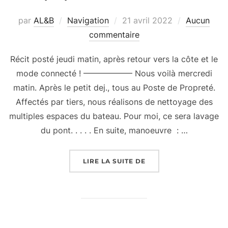
Publié
par
AL&B
Navigation
21 avril 2022
Aucun
le
commentaire
Récit posté jeudi matin, après retour vers la côte et le
mode connecté ! —————— Nous voilà mercredi
matin. Après le petit dej., tous au Poste de Propreté.
Affectés par tiers, nous réalisons de nettoyage des
multiples espaces du bateau. Pour moi, ce sera lavage
du pont. . . . . En suite, manoeuvre : …
« EMBARQUEMENT BEL
LIRE LA SUITE DE