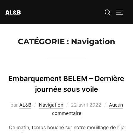
Aller
Rechercher :
AL&B
au
PERM
contenu
CATÉGORIE :
Navigation
Embarquement BELEM – Dernière
journée sous voile
Publié
par
AL&B
Navigation
22 avril 2022
Aucun
le
commentaire
Ce matin, temps bouché sur notre mouillage de l’île