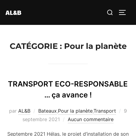
Aller
Rechercher :
AL&B
au
PERM
contenu
CATÉGORIE :
Pour la planète
TRANSPORT ECO-RESPONSABLE
… ça avance !
Publi
par
AL&B
Bateaux
,
Pour la planète
,
Transport
9
le
septembre 2021
Aucun commentaire
Septembre 2021 Hélas, le projet d’installation de son