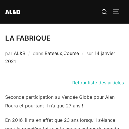
Aller
Rechercher :
AL&B
au
PERM
contenu
LA FABRIQUE
Publié
par
AL&B
dans
Bateaux
,
Course
sur
14 janvier
le
2021
Retour liste des articles
Seconde participation au Vendée Globe pour Alan
Roura et pourtant il n’a que 27 ans !
En 2016, il n’a en effet que 23 ans lorsqu’il s’élance
pour la première fois sur la course autour du monde,