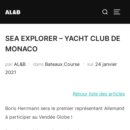
Aller
Rechercher :
AL&B
au
PERM
contenu
SEA EXPLORER – YACHT CLUB DE
MONACO
Publié
par
AL&B
dans
Bateaux
,
Course
sur
24 janvier
le
2021
Retour liste des articles
Boris Herrmann sera le premier représentant Allemand
à participer au Vendée Globe !