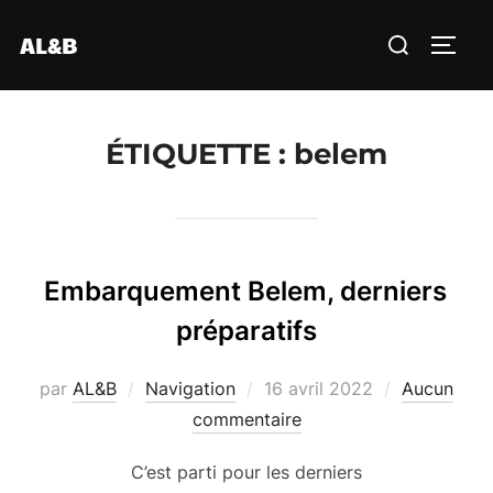
Aller
Rechercher :
AL&B
au
PERM
contenu
ÉTIQUETTE :
belem
Embarquement Belem, derniers
préparatifs
Publié
par
AL&B
Navigation
16 avril 2022
Aucun
le
commentaire
C’est parti pour les derniers