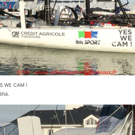
ES WE CAM !
fié.