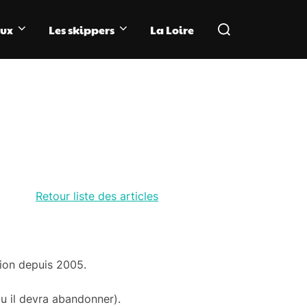
Rechercher :
aux
Les skippers
La Loire
Retour liste des articles
tion depuis 2005.
u il devra abandonner).