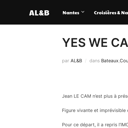
Aller
AL&B
au
Nantes
Croisières & N
contenu
YES WE C
par
AL&B
dans
Bateaux
,
Cou
Jean LE CAM n’est plus à prés
Figure vivante et imprévisible
Pour ce départ, il a repris l