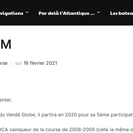
avigations
Par delà l’Atlantique …
Les bate
AM
Publié
rse
sur
16 février 2021
le
enter.
 du Vendé Globe, il partira en 2020 pour sa 5ème participa
’IMOCA vainqueur de la course de 2008-2009 (celle la même o