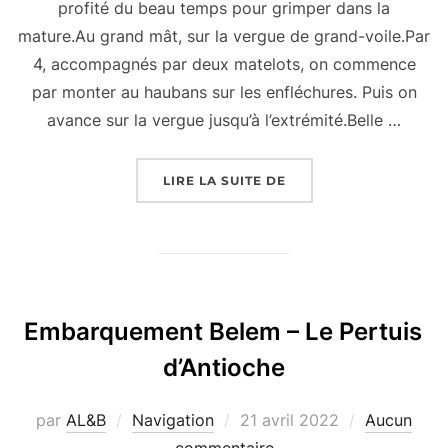
profité du beau temps pour grimper dans la
mature.Au grand mât, sur la vergue de grand-voile.Par
4, accompagnés par deux matelots, on commence
par monter au haubans sur les enfléchures. Puis on
avance sur la vergue jusqu’à l’extrémité.Belle …
« EMBARQUEMENT BELE
LIRE LA SUITE DE
Embarquement Belem – Le Pertuis
d’Antioche
Publié
par
AL&B
Navigation
21 avril 2022
Aucun
le
commentaire