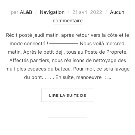
Publié
par
AL&B
Navigation
21 avril 2022
Aucun
le
commentaire
Récit posté jeudi matin, après retour vers la côte et le
mode connecté ! —————— Nous voilà mercredi
matin. Après le petit dej., tous au Poste de Propreté.
Affectés par tiers, nous réalisons de nettoyage des
multiples espaces du bateau. Pour moi, ce sera lavage
du pont. . . . . En suite, manoeuvre : …
« EMBARQUEMENT BEL
LIRE LA SUITE DE