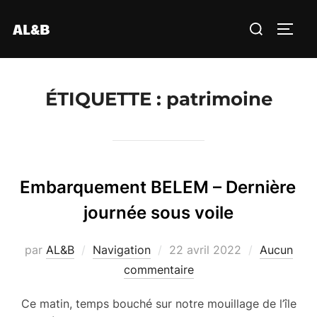
Aller
Rechercher :
AL&B
au
PERM
contenu
ÉTIQUETTE :
patrimoine
Embarquement BELEM – Dernière
journée sous voile
Publié
par
AL&B
Navigation
22 avril 2022
Aucun
le
commentaire
Ce matin, temps bouché sur notre mouillage de l’île