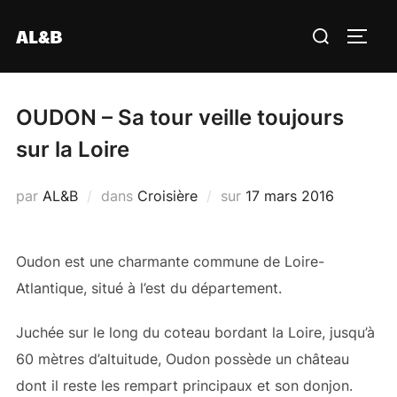
Aller
Rechercher :
AL&B
au
PERM
contenu
OUDON – Sa tour veille toujours
sur la Loire
Publié
par
AL&B
dans
Croisière
sur
17 mars 2016
le
Oudon est une charmante commune de Loire-
Atlantique, situé à l’est du département.
Juchée sur le long du coteau bordant la Loire, jusqu’à
60 mètres d’altuitude, Oudon possède un château
dont il reste les rempart principaux et son donjon.