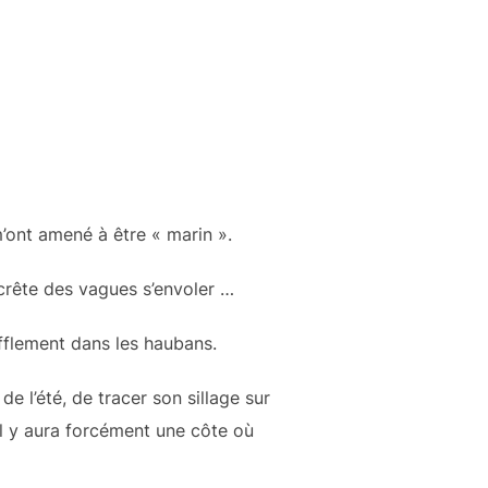
m’ont amené à être « marin ».
a crête des vagues s’envoler …
ifflement dans les haubans.
e l’été, de tracer son sillage sur
 il y aura forcément une côte où