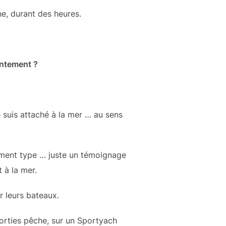
he, durant des heures.
entement ?
 suis attaché à la mer … au sens
tement type … juste un témoignage
 à la mer.
r leurs bateaux.
sorties pêche, sur un Sportyach