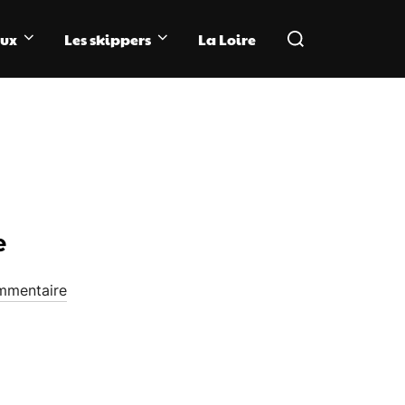
Rechercher :
aux
Les skippers
La Loire
e
mmentaire