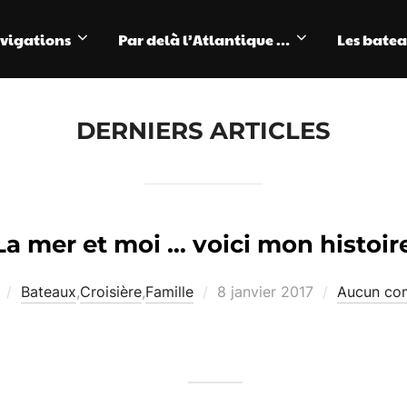
avigations
Par delà l’Atlantique …
Les bate
DERNIERS ARTICLES
La mer et moi … voici mon histoir
Publié
Bateaux
,
Croisière
,
Famille
8 janvier 2017
Aucun co
le